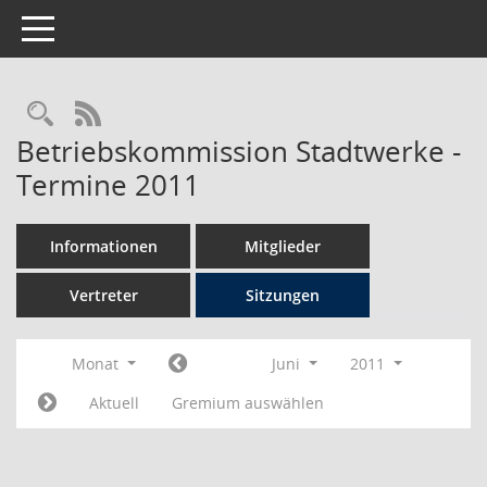
Toggle navigation
Rechercheauswahl
RSS-Feed
Betriebskommission Stadtwerke -
Termine 2011
Informationen
Mitglieder
Vertreter
Sitzungen
Monat
Juni
2011
Aktuell
Gremium auswählen