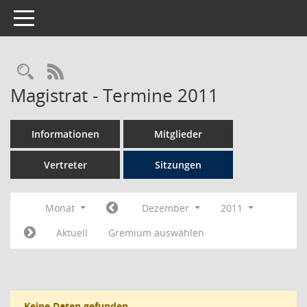
Toggle navigation
Rechercheauswahl
RSS-Feed
Magistrat - Termine 2011
Informationen
Mitglieder
Vertreter
Sitzungen
Monat
Dezember
2011
Aktuell
Gremium auswählen
Keine Daten gefunden.