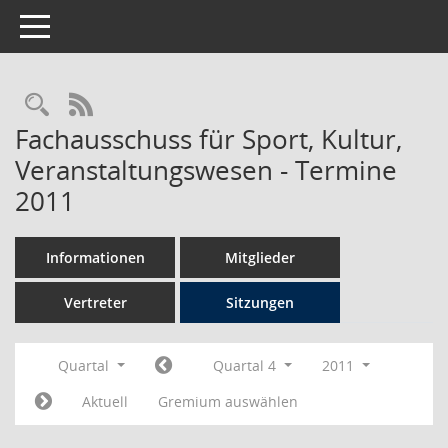
Toggle navigation
Rechercheauswahl
RSS-Feed
Fachausschuss für Sport, Kultur,
Veranstaltungswesen - Termine
2011
Informationen
Mitglieder
Vertreter
Sitzungen
Quartal
Quartal 4
2011
Aktuell
Gremium auswählen