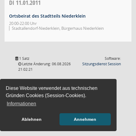
DI
11.01.2011
Ortsbeirat des Stadtteils Niederklein
20:00-22:00 Uhr
Stadtallendorf-Niederklein, Bürgerhaus Niederklein
1 Satz
Software:
(Wird in
Letzte Änderung: 06.08.2026
Sitzungsdienst
Session
21:02:21
Diese Website verwendet aus technischen
Gründen Cookies (Session-Cookies).
Informationen
Ablehnen
Annehmen