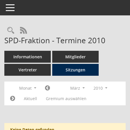
Toggle navigation
Rechercheauswahl
RSS-Feed
SPD-Fraktion - Termine 2010
Informationen
Mitglieder
Vertreter
Sitzungen
Monat
März
2010
Aktuell
Gremium auswählen
Keine Daten gefunden.