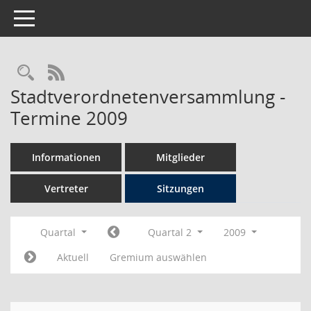
Toggle navigation
Rechercheauswahl
RSS-Feed
Stadtverordnetenversammlung -
Termine 2009
Informationen
Mitglieder
Vertreter
Sitzungen
Quartal
Quartal 2
2009
Aktuell
Gremium auswählen