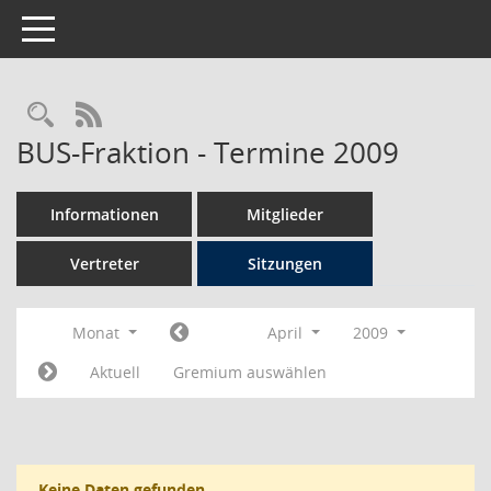
Toggle navigation
Rechercheauswahl
RSS-Feed
BUS-Fraktion - Termine 2009
Informationen
Mitglieder
Vertreter
Sitzungen
Monat
April
2009
Aktuell
Gremium auswählen
Keine Daten gefunden.