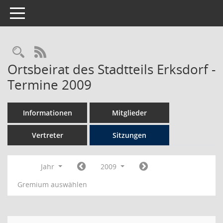
Toggle navigation
Rechercheauswahl
RSS-Feed
Ortsbeirat des Stadtteils Erksdorf -
Termine 2009
Informationen
Mitglieder
Vertreter
Sitzungen
Jahr
2009
Gremium auswählen