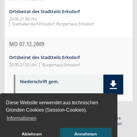
Ortsbeirat des Stadtteils Erksdorf
20:00-21:00 Uhr
Stadtallendorf-Erksdorf, Bürgerhaus Erksdorf
MO
07.12.2009
Ortsbeirat des Stadtteils Erksdorf
20:00-21:50 Uhr
Bürgerhaus Erksdorf
Niederschrift gem.
Diese Website verwendet aus technischen
Gründen Cookies (Session-Cookies).
5 Sätze
Software:
Informationen
(Wird in
Letzte Änderung: 06.08.2026
Sitzungsdienst
Session
18:32:18
Ablehnen
Annehmen