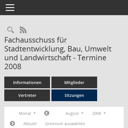
Toggle navigation
Rechercheauswahl
RSS-Feed
Fachausschuss für
Stadtentwicklung, Bau, Umwelt
und Landwirtschaft - Termine
2008
Informationen
Mitglieder
Vertreter
Sitzungen
Monat
August
2008
Aktuell
Gremium auswählen