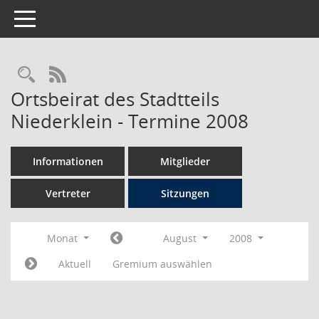
Toggle navigation
Rechercheauswahl
RSS-Feed
Ortsbeirat des Stadtteils
Niederklein - Termine 2008
Informationen
Mitglieder
Vertreter
Sitzungen
Monat
August
2008
Aktuell
Gremium auswählen