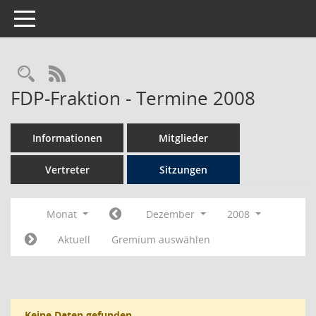
Toggle navigation
Rechercheauswahl
RSS-Feed
FDP-Fraktion - Termine 2008
Informationen
Mitglieder
Vertreter
Sitzungen
Monat
Dezember
2008
Aktuell
Gremium auswählen
Keine Daten gefunden.