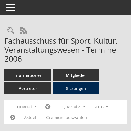
Toggle navigation
Rechercheauswahl
RSS-Feed
Fachausschuss für Sport, Kultur,
Veranstaltungswesen - Termine
2006
Informationen
Mitglieder
Vertreter
Sitzungen
Quartal
Quartal 4
2006
Aktuell
Gremium auswählen