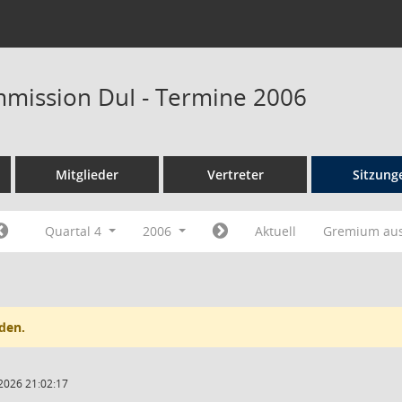
mission DuI - Termine 2006
Mitglieder
Vertreter
Sitzung
Quartal 4
2006
Aktuell
Gremium au
den.
2026 21:02:17