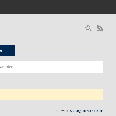
Recherc
RSS-
en
swählen
(Wird in
Software:
Sitzungsdienst
Session