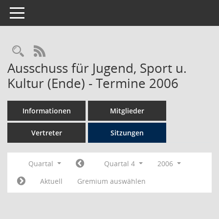
Toggle navigation
Rechercheauswahl
RSS-Feed
Ausschuss für Jugend, Sport u.
Kultur (Ende) - Termine 2006
Informationen
Mitglieder
Vertreter
Sitzungen
Quartal
Quartal 4
2006
Aktuell
Gremium auswählen