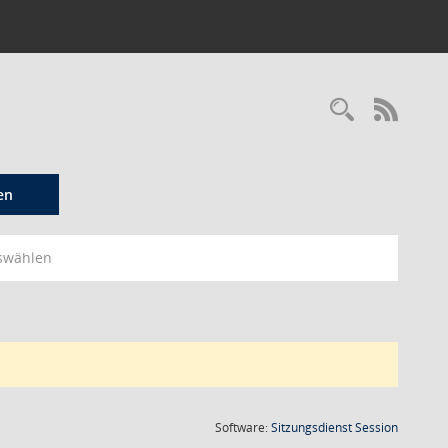
Recherc
RSS-
en
swählen
(Wird in
Software:
Sitzungsdienst
Session