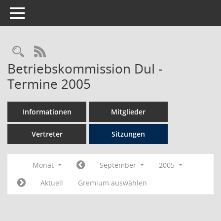
Toggle navigation
Rechercheauswahl
RSS-Feed
Betriebskommission DuI -
Termine 2005
Informationen
Mitglieder
Vertreter
Sitzungen
Monat
September
2005
Aktuell
Gremium auswählen