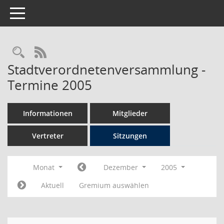
Toggle navigation
Rechercheauswahl
RSS-Feed
Stadtverordnetenversammlung -
Termine 2005
Informationen
Mitglieder
Vertreter
Sitzungen
Monat
Dezember
2005
Aktuell
Gremium auswählen