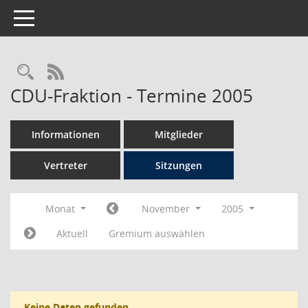
Toggle navigation
Rechercheauswahl
RSS-Feed
CDU-Fraktion - Termine 2005
Informationen
Mitglieder
Vertreter
Sitzungen
Monat
November
2005
Aktuell
Gremium auswählen
Keine Daten gefunden.