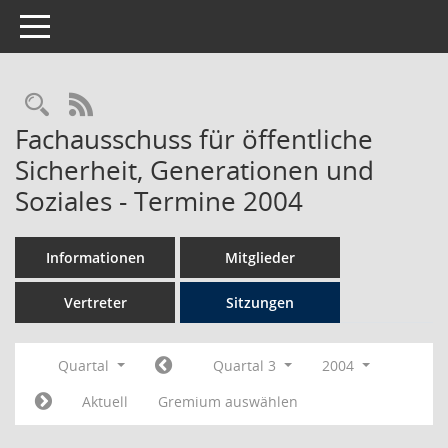
Toggle navigation
Rechercheauswahl
RSS-Feed
Fachausschuss für öffentliche
Sicherheit, Generationen und
Soziales - Termine 2004
Informationen
Mitglieder
Vertreter
Sitzungen
Quartal
Quartal 3
2004
Aktuell
Gremium auswählen