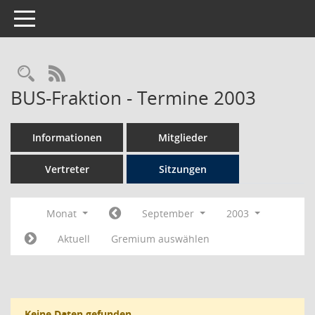
Toggle navigation
Rechercheauswahl
RSS-Feed
BUS-Fraktion - Termine 2003
Informationen
Mitglieder
Vertreter
Sitzungen
Monat
September
2003
Aktuell
Gremium auswählen
Keine Daten gefunden.