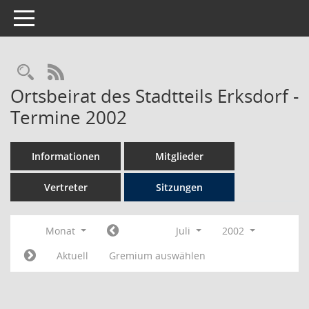
Toggle navigation
Rechercheauswahl
RSS-Feed
Ortsbeirat des Stadtteils Erksdorf -
Termine 2002
Informationen
Mitglieder
Vertreter
Sitzungen
Monat
Juli
2002
Aktuell
Gremium auswählen