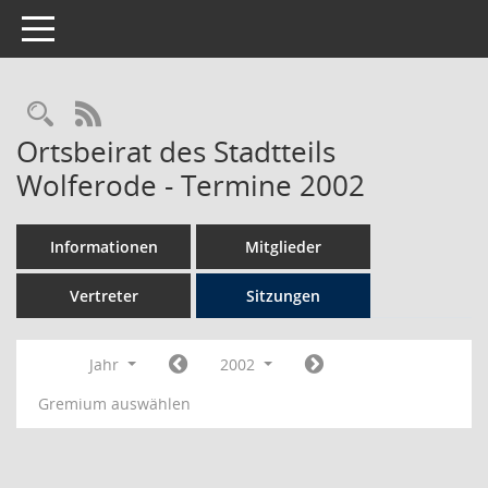
Toggle navigation
Rechercheauswahl
RSS-Feed
Ortsbeirat des Stadtteils
Wolferode - Termine 2002
Informationen
Mitglieder
Vertreter
Sitzungen
Jahr
2002
Gremium auswählen