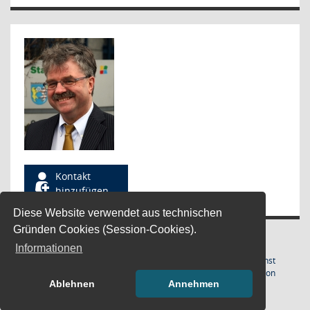
Kontakt
hinzufügen
Diese Website verwendet aus technischen
Gründen Cookies (Session-Cookies).
Informationen
Letzte Änderung: 07.08.2026
Software:
Sitzungsdienst
(Wird in
21:02:17
Session
Ablehnen
Annehmen